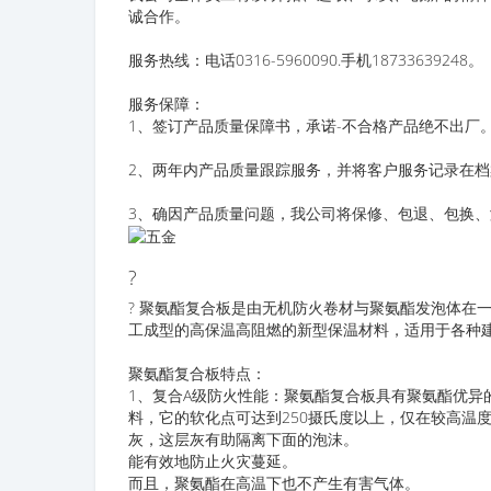
诚合作。
服务热线：电话0316-5960090.手机18733639248。
服务保障：
1、签订产品质量保障书，承诺-不合格产品绝不出厂
2、两年内产品质量跟踪服务，并将客户服务记录在档
3、确因产品质量问题，我公司将保修、包退、包换
?
? 聚氨酯复合板是由无机防火卷材与聚氨酯发泡体在
工成型的高保温高阻燃的新型保温材料，适用于各种
聚氨酯复合板特点：
1、复合A级防火性能：聚氨酯复合板具有聚氨酯优异
料，它的软化点可达到250摄氏度以上，仅在较高温
灰，这层灰有助隔离下面的泡沫。
能有效地防止火灾蔓延。
而且，聚氨酯在高温下也不产生有害气体。