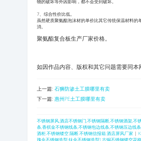
物的破坏等外因影响，都不会受到破坏。
7、综合性价比低。
虽然硬质聚氨酯泡沫材的单价比其它传统保温材料的
消。
聚氨酯复合板生产厂家价格。
如因作品内容、版权和其它问题需要同本网联系的
上一篇:
石狮防渗土工膜哪里有卖
下一篇:
惠州PE土工膜哪里有卖
不锈钢屏风,酒店不锈钢门,不锈钢隔断,不锈钢酒架,不
条,香槟金不锈钢线条,不锈钢包边线条,不锈钢压边线
酒柜.不锈钢镂空.隔断.不锈钢信报箱.酒店屏风厂家
|
瑰金不锈钢造型,钛金不锈钢造型] 古铜不锈钢镂空花