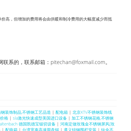
单价高，但增加的费用将会由供暖和制冷费用的大幅度减少而抵
，联系邮箱：pitechan@foxmail.com。
锈钢装饰制品,不锈钢工艺品造
|
配电箱
|
北京KTV不锈钢装饰线
条价格
|
sla激光快速成型美国进口设备
|
加工不锈钢花格,不锈钢
Kaltenbach 德国凯德宝锯切设备
|
河南定做玫瑰金不锈钢屏风[玫
格
|
配电箱
|
台湾宽泰高速圆盘锯
|
遵义锌钢围栏安装
|
钛金不