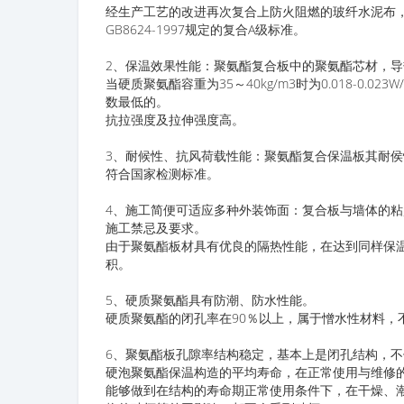
经生产工艺的改进再次复合上防火阻燃的玻纤水泥布
GB8624-1997规定的复合A级标准。
2、保温效果性能：聚氨酯复合板中的聚氨酯芯材，
当硬质聚氨酯容重为35～40kg/m3时为0.018-0.
数最低的。
抗拉强度及拉伸强度高。
3、耐候性、抗风荷载性能：聚氨酯复合保温板其耐
符合国家检测标准。
4、施工简便可适应多种外装饰面：复合板与墙体的
施工禁忌及要求。
由于聚氨酯板材具有优良的隔热性能，在达到同样保
积。
5、硬质聚氨酯具有防潮、防水性能。
硬质聚氨酯的闭孔率在90％以上，属于憎水性材料，
6、聚氨酯板孔隙率结构稳定，基本上是闭孔结构，
硬泡聚氨酯保温构造的平均寿命，在正常使用与维修的
能够做到在结构的寿命期正常使用条件下，在干燥、