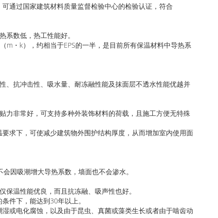
，可通过国家建筑材料质量监督检验中心的检验认证，符合
导热系数低，热工性能好。
023W/（m・k），约相当于EPS的一半，是目前所有保温材料中导热系
侯性、抗冲击性、吸水量、耐冻融性能及抹面层不透水性能优越并
粘贴力非常好，可支持多种外装饰材料的荷载，且施工方便无特殊
温要求下，可使减少建筑物外围护结构厚度，从而增加室内使用面
不会因吸潮增大导热系数，墙面也不会渗水。
不仅保温性能优良，而且抗冻融、吸声性也好。
条件下，能达到30年以上。
潮湿或电化腐蚀，以及由于昆虫、真菌或藻类生长或者由于啮齿动