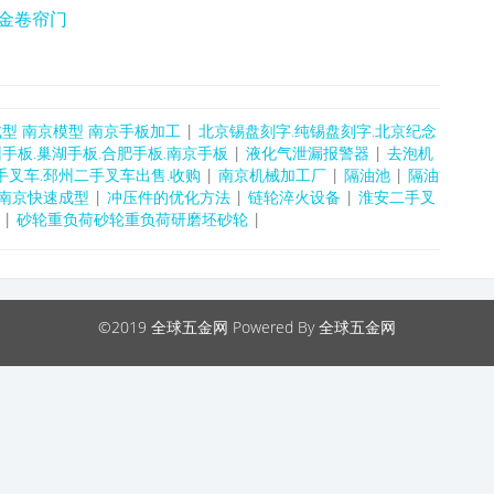
合金卷帘门
型 南京模型 南京手板加工
|
北京锡盘刻字.纯锡盘刻字.北京纪念
州手板.巢湖手板.合肥手板.南京手板
|
液化气泄漏报警器
|
去泡机
手叉车.邳州二手叉车出售.收购
|
南京机械加工厂
|
隔油池
|
隔油
南京快速成型
|
冲压件的优化方法
|
链轮淬火设备
|
淮安二手叉
|
砂轮重负荷砂轮重负荷研磨坯砂轮
|
©2019
全球五金网
Powered By 全球五金网