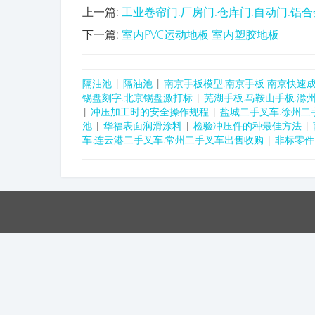
上一篇:
工业卷帘门.厂房门.仓库门.自动门.铝
下一篇:
室内PVC运动地板 室内塑胶地板
隔油池
|
隔油池
|
南京手板模型.南京手板 南京快速成
锡盘刻字.北京锡盘激打标
|
芜湖手板.马鞍山手板.滁
|
冲压加工时的安全操作规程
|
盐城二手叉车.徐州二
池
|
华福表面润滑涂料
|
检验冲压件的种最佳方法
|
车.连云港二手叉车.常州二手叉车出售收购
|
非标零件