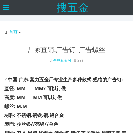
搜五金
Toggle
navigation
首页
»
厂家直销.广告钉|广告螺丝
全球五金网
338
?
中国.广东.富力五金厂专业生产多种款式.规格的
广告钉
:
直径
:
MM------MM
?
可以订做
高度
:
MM-----MM
可以订做
螺丝:
M
.
M
材料
:
不锈钢
.
钢铁
.
铜
.
铝合金
表面
:
拉丝银
//
亮银
//
金色