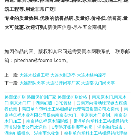
用途
:
家具.展柜.咨询台.装饰柜.相框.家居装饰.玻璃工程.建
筑工程等.用途非常广泛!
专业的质量效果.优质的信誉品牌.质量好.价格低.信誉高.量
大可优惠.欢迎订购!
,新供应信息-尽在五金商机网
如因作品内容、版权和其它问题需要同本网联系的，联系邮
箱：pitechan@foxmail.com。
上一篇:
大连木栈道工程 大连木制凉亭 大连木结构凉亭
下一篇:
大连部队岗亭 大连防弹岗亭厂家 大连部队门岗岗亭
路面保护剂 路面保护剂厂家 路面保护剂价格
|
南京原木门,南京木
门,南京木门厂
|
湖南虹吸HDPE管材
|
云南万向滑动球形钢支座值
得信赖
|
莆田单向塑料土工格栅经销代理莆田集团公司欢迎您
|
南
京特亿福木业有限公司提供南京实木门、南京实木门定制、南京实
木门加工
|
南京特亿福原木踢脚线
|
巢湖单向塑料土工格栅经销代
理巢湖集团公司欢迎您
|
U型路牙扬州哪里有卖
|
湖南海绵城市，
湖南虹吸排水，湖南雨水收集
|
赣州单向塑料土工格栅经销代理赣