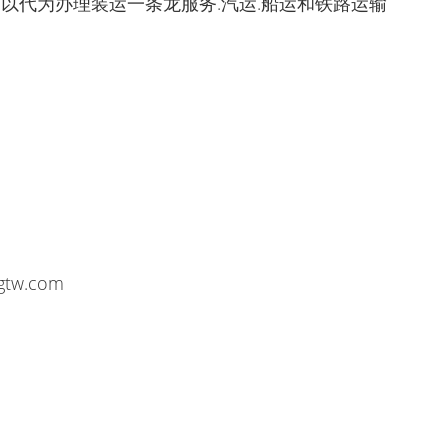
可以代为办理装运一条龙服务.汽运.船运和铁路运输
xgtw.com