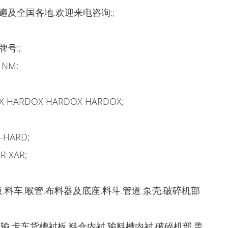
及全国各地.欢迎来电咨询:;
号:;
NM;
HARDOX HARDOX HARDOX;
HARD;
XAR;
.料车.喉管.布料器及底座.料斗.管道.泵壳.破碎机部
输.卡车货槽衬板.料仓内衬.输料槽内衬.破碎机部.盖