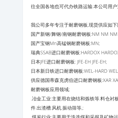
往全国各地也可代办铁路运输.本公司用户遍
我公司多年专注于耐磨钢板,现货供应如下牌
国产新钢/舞钢/南钢耐磨钢板:NM NM NM 
国产宝钢Mn高锰钢耐磨钢板:MN;
瑞典SSAB进口耐磨钢板:HARDOX HARDOX 
日本JFE进口耐磨钢板: JFE-EH JFE-EH;
日本新日铁进口耐磨钢板:WEL-HARD WEL-
供应德国蒂森克虏伯进口耐磨钢板:XAR XAR 
耐磨钢板应用领域;
.冶金工业:主要用在烧结和炼铁等.料仓衬板
件.出渣槽.风机.振动筛等,;
.煤炭行业:主要用于洗选煤和采掘及矿物运