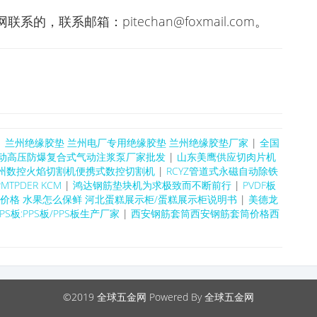
，联系邮箱：pitechan@foxmail.com。
|
兰州绝缘胶垫 兰州电厂专用绝缘胶垫 兰州绝缘胶垫厂家
|
全国
动高压防爆复合式气动注浆泵厂家批发
|
山东美鹰供应切肉片机
州数控火焰切割机便携式数控切割机
|
RCYZ管道式永磁自动除铁
TPDER KCM
|
鸿达钢筋垫块机为求极致而不断前行
|
PVDF板
价格 水果怎么保鲜 河北蛋糕展示柜/蛋糕展示柜说明书
|
美德龙
PS板:PPS板/PPS板生产厂家
|
西安钢筋套筒西安钢筋套筒价格西
©2019
全球五金网
Powered By 全球五金网