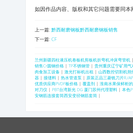
如因作品内容、版权和其它问题需要同本网联系的
上一篇:
黔西耐磨钢板黔西耐磨钢板销售
下一篇:
CF
兰州新疆四柱液压机卷板机剪板机折弯机冲床弯管机
销售Cr圆钢价格
|
TP不锈钢管
|
贵州重庆辽宁矿用气
肉食加工设备
|
激光打标机出租
|
山西数控切割机朔
器
|
接缝料
|
热水管道泵
|
原装正品三菱铣刀片R./APM
优质供应商PVDF板价格
|
覆盖剂
|
淮南水果保鲜柜的
对刀仪
|
PBT台湾新光 DG 厦门苏州代理塑料
|
本色P
安钢筋连接套筒西安变径钢筋套筒
|