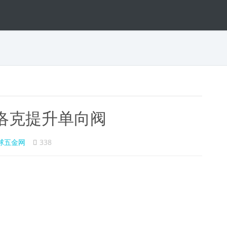
洛克提升单向阀
球五金网
338