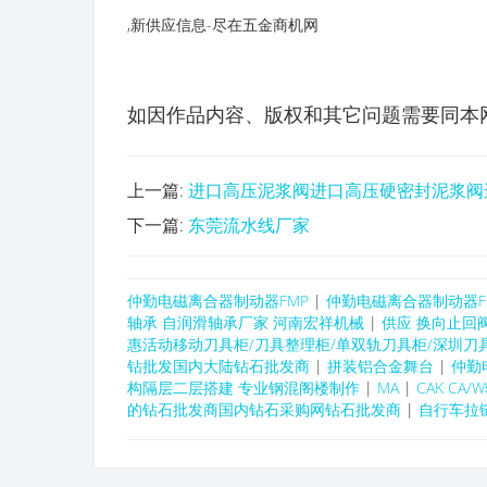
,新供应信息-尽在五金商机网
如因作品内容、版权和其它问题需要同本网联系的
上一篇:
进口高压泥浆阀进口高压硬密封泥浆阀
下一篇:
东莞流水线厂家
仲勤电磁离合器制动器FMP
|
仲勤电磁离合器制动器F
轴承 自润滑轴承厂家 河南宏祥机械
|
供应 换向止回
惠活动移动刀具柜/刀具整理柜/单双轨刀具柜/深圳刀
钻批发国内大陆钻石批发商
|
拼装铝合金舞台
|
仲勤
构隔层二层搭建 专业钢混阁楼制作
|
MA
|
CAK CA/
的钻石批发商国内钻石采购网钻石批发商
|
自行车拉