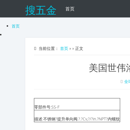
搜五金
首页
首页
当前位置：
首页
»
» 正文
美国世伟
全
零部件号:
SS-F
描述:
不锈钢?提升单向阀.?
.?Cv,?/?in.?NPT?
内螺纹