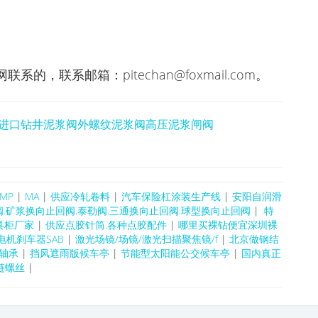
，联系邮箱：pitechan@foxmail.com。
进口钻井泥浆阀外螺纹泥浆阀高压泥浆闸阀
MP
|
MA
|
供应冷轧卷料
|
汽车保险杠涂装生产线
|
安阳自润滑
阀.矿浆换向止回阀.泰勒阀.三通换向止回阀.球型换向止回阀
|
.特
具柜厂家
|
供应点胶针筒.各种点胶配件
|
哪里买裸钻便宜深圳裸
电机刹车器SAB
|
激光场镜/场镜/激光扫描聚焦镜/f
|
北京做钢结
W轴承
|
挡风遮雨版候车亭
|
节能型太阳能公交候车亭
|
国内真正
链螺丝
|