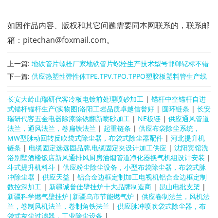
如因作品内容、版权和其它问题需要同本网联系的，联系邮
箱：pitechan@foxmail.com。
上一篇:
地铁管片螺栓厂家地铁管片螺栓生产技术型号邯郸钇标不错
下一篇:
供应热塑性弹性体TPE.TPV.TPO.TPPO塑胶板塑料管生产线
长安大岭山瑞研代客冷板电镀前处理喷砂加工
|
锚杆中空锚杆自进
式锚杆锚杆生产(实物图)洛阳工岩品质卓越信誉好
|
圆环链条
|
长安
瑞研代客五金电器除漆除锈翻新喷砂加工
|
NE板链
|
供应通风管道
法兰，通风法兰，卷扁铁法兰
|
起重链条
|
供应布袋除尘系统，
MW型脉动回转反吹袋式除尘器，布袋式除尘器配件
|
河北提升机
链条
|
电缆固定选远固品牌,电缆固定夹设计加工供应
|
沈阳宾馆洗
浴别墅酒楼饭店新风通排风厨房油烟管道净化器换气机组设计安装
|
斗式提升机料斗
|
供应粉尘除尘设备，小型布袋除尘器，布袋式脉
冲除尘器
|
供应天益
|
铝合金边框定制加工电视机铝合金边框定制
数控深加工
|
新疆诚誉佳壁挂炉十大品牌制造商
|
昆山电批支架
|
新疆科学燃气壁挂炉|新疆乌市节能燃气炉
|
供应卷制法兰，风机法
兰，卷制风机法兰，卷制角铁法兰
|
供应脉冲喷吹袋式除尘器，布
袋式灰尘过滤器，工业除尘设备
|