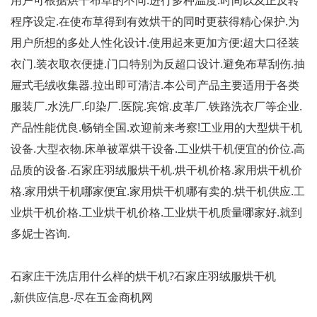
用户可根据烘干布草的不同.进行多种温度.时间以及正反转
程序设定.在使布草得到有效烘干的同时更获得精心保护.为
用户所想的多处人性化设计.使用起来更加方便
:
超大口径装
衣门.装衣取衣便捷.门口特别为反超口设计.避免布草刮伤.抽
屉式毛绒收集器.拉出即可清洁.本公司产品主要适用于各类
服装厂.水洗厂.印染厂.医院.宾馆.皮革厂.铁路洗衣厂等企业.
产品性能优良.畅销全国.欢迎前来考察!工业用的大型烘干机
设备.大型衣物.床单被罩烘干设备.工业烘干机便宜的价位.高
品质的设备.石家庄羽绒服烘干机.烘干机价格.家用烘干机价
格.家用烘干机哪家便宜.家用烘干机哪有卖的.烘干机供应.工
业烘干机价格.工业烘干机价格.工业烘干机质量哪家好.就到
多妮士咨询.
石家庄干洗店用什么样的烘干机?石家庄羽绒服烘干机
,新供应信息-尽在五金商机网