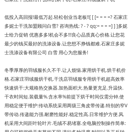
低投入高回报!最低
万起.轻松创业当老板!!
[ [ [= = = =
?
石家庄
多妮士干洗加盟顾问白雪
?
咨询热线:
?
-
?
qq
:
= = = =] ] ]
多妮
士给力促销
优惠多多!机会不多!!!良心品质真心价格.让您花
最少的钱买最好的洗涤设备.让您想不挣钱都难.石家庄多妮
士洗涤设备有限公司
白雪
用心为您服务!
冬季厚厚的羽绒服长久不干.让人烦恼.家用烘干机.烘干机价
格.石家庄羽绒服烘干机.干洗店羽绒服专用烘干机超高效率
快速烘干
:
大规格热交换器.加热面积大.热量更充足.升温快.
干衣时间短.装载量
%
.含水率
%
前提下烘干时间仅需
分钟.使
用稳定便于维护
:
传动系统采用两级三角皮带传递.特别的窄
V
带传动.传递能力强.耐磨性能好.稳定性高.日常维护方便.风
机采用大间距叶轮叶片.毛绒不易堵塞.全电脑控制操作简单
: