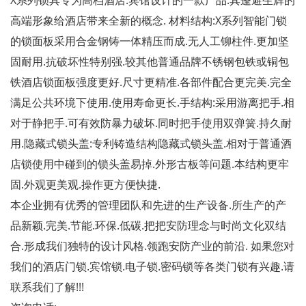
X系列锁具专为高档酒店.宾馆设计的一款产品.其蓬避生辉的
高端形象给酒店带来全新的概念. 材料结构:X系列智能门锁
的锁面板采用合金钢铸一体精压而成.无人工铆柱件.更加坚
固耐用.抗破坏性特别强.较其他普通品牌不锈钢包铁或铜包
铁酒店锁面板强度更好.尺寸更精准.各部件配合更完美.完全
满足公共环境下使用.使用寿命更长.手结构:采用游离把手.相
对于静把手.可有效防暴力破坏.同时把手使用双弹簧.持久耐
用.隐藏式锁头盖:专利铸造结构隐藏式锁头盖.相对于普通酒
店锁使用中碰到的锁头盖易掉.外形古板等问题.本结构更牢
固.外观更美观.操作更方便快捷.
本企业拥有优秀的管理团队和先进的生产设备.所生产的产
品新颖.完美.节能.环保.低碳.把把安防理念与时尚文化双结
合.形成我们独特的设计风格.领跑安防产业的前沿. 如果您对
我们的酒店门锁.宾馆锁.电子锁.密码锁等各类门锁有兴趣.请
联系我们了解!!!