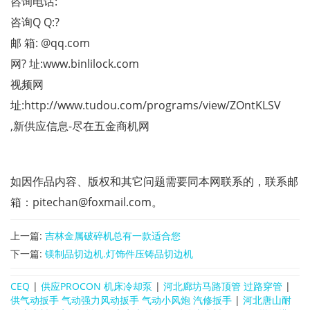
咨询电话:
咨询Q Q:?
邮 箱: @qq.com
网? 址:www.binlilock.com
视频网
址:http://www.tudou.com/programs/view/ZOntKLSV
,新供应信息-尽在五金商机网
如因作品内容、版权和其它问题需要同本网联系的，联系邮
箱：pitechan@foxmail.com。
上一篇:
吉林金属破碎机总有一款适合您
下一篇:
镁制品切边机.灯饰件压铸品切边机
CEQ
|
供应PROCON 机床冷却泵
|
河北廊坊马路顶管 过路穿管
|
供气动扳手 气动强力风动扳手 气动小风炮 汽修扳手
|
河北唐山耐