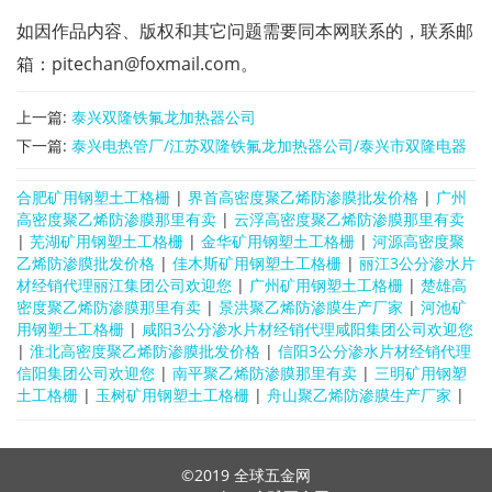
如因作品内容、版权和其它问题需要同本网联系的，联系邮
箱：pitechan@foxmail.com。
上一篇:
泰兴双隆铁氟龙加热器公司
下一篇:
泰兴电热管厂/江苏双隆铁氟龙加热器公司/泰兴市双隆电器
有限公司
合肥矿用钢塑土工格栅
|
界首高密度聚乙烯防渗膜批发价格
|
广州
高密度聚乙烯防渗膜那里有卖
|
云浮高密度聚乙烯防渗膜那里有卖
|
芜湖矿用钢塑土工格栅
|
金华矿用钢塑土工格栅
|
河源高密度聚
乙烯防渗膜批发价格
|
佳木斯矿用钢塑土工格栅
|
丽江3公分渗水片
材经销代理丽江集团公司欢迎您
|
广州矿用钢塑土工格栅
|
楚雄高
密度聚乙烯防渗膜那里有卖
|
景洪聚乙烯防渗膜生产厂家
|
河池矿
用钢塑土工格栅
|
咸阳3公分渗水片材经销代理咸阳集团公司欢迎您
|
淮北高密度聚乙烯防渗膜批发价格
|
信阳3公分渗水片材经销代理
信阳集团公司欢迎您
|
南平聚乙烯防渗膜那里有卖
|
三明矿用钢塑
土工格栅
|
玉树矿用钢塑土工格栅
|
舟山聚乙烯防渗膜生产厂家
|
©2019
全球五金网