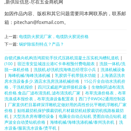
,新供应信息-尽在五金商机网
如因作品内容、版权和其它问题需要同本网联系的，联系邮
箱：pitechan@foxmail.com。
上一篇:
电缆防火胶泥厂家，电缆防火胶泥价格
下一篇:
锅炉除垢剂特点？产品？
自锁式换向机构浩鸿双轮手扶式压路机混凝土压实机沟槽轧道机
|
(100
|
宿迁淮安盐城连云港IC卡单相预付费电能表
|
洗脱一体机/洗
脱一体机价格
|
洗脱机,砂洗机找海锋总经理宗小兵
|
洗涤机械设备
|
海峰机械/海峰洗涤机械
|
乳胶烘干机带脱水功能
|
上海酒店洗衣
房水洗设备多少.酒店水洗房洗涤机械价格
|
15公斤全自动水洗机价
格，干洗机报价
|
四川汉威超声波焊接机设备
|
生物制药滤布清洗
机价格.食品厂滤布清洗机.滤布清洗机厂家
|
布草洗涤价格表，布草
洗涤成本报价表，布草洗涤设备配置表
|
西门子RWD62通用控制器
|
厂家直供栏目墓碑深浮雕机定做好用的高性价比平雕机浮雕机厂家
价格
|
贴纸裁切机保护膜裁切机片材裁切机硅胶裁切机线路板裁切
机
|
大型洗衣房有哪些设备
|
电脑全自动点钻机 烫图自动点钻机 超
声波全自动烫钻机价格
|
海锋机械/海锋洗涤机械/泰州洗衣机
|
洗
水设备/服装洗水设备/烫平机
|