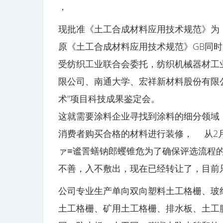
，
现批准《土工合成材料应用技术规范》为，编
原《土工合成材料应用技术规范》GB同
受纺织工业联合会委托，纺织机械器材工
限公司、南通大学、宏祥新材料股份有限
术"项目科技成果鉴定会。
这就需要涂料企业寻找到涂料的细分领域
消费者购买合格的材料进行装修， 从2
ァ≡谧詈蟮钠郎蠼锥危为了确保评选流程
不善，入不敷出，现在已经转让了，目前
公司专业生产单向双向塑料土工格栅、玻
土工格栅、矿用土工格栅、排水板、土工