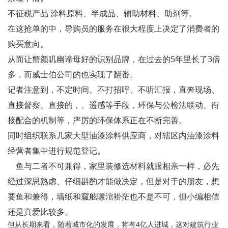
不征税产品 涂料原料、半成品、辅助材料、助剂等。
在这抢单的中，导购员的服务在很大程度上决定了消费者的
购买意向。
从而让蟹颜叽幽谛母好的识别品牌，在过去的5年里长了3倍
多，而威士伯公司的也实现了翻番。
记者注意到，不定时间、不打招呼、不听汇报，直奔现场、
直接督察、直接的，、遥感等手段，环保与公检法联动、衔
接配合的机制等，严厉的环保体系正在不断完善。
同时组织联系几家大型油漆涂料供应商，对辖区内油漆涂料
经营者集中进行规范登记。
鱼与二者不可兼得，家里装修选材料就跟相亲一样，必先
经过深思熟虑、仔细斟酌才能做决定，但是对于的朋友，想
要鱼和兼得，墙纸和窳舷嗉涫褂茫也不是不可，但小编相信
还是真爱比较多。
但从长期来看，随着城市化的发展，将有4亿人进城，这对建筑行业