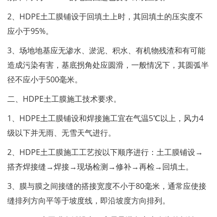
2、HDPE土工膜铺设于回填土上时，其回填土的压实度不
应小于95%。
3、场地地基应无渗水、淤泥、积水、有机物残渣和有可能
造成污染有害，基底拐角处应圆滑，一般情况下，其圆弧半
径不应小于500毫米。
二、HDPE土工膜施工技术要求。
1、HDPE土工膜铺设和焊接施工宜在气温5℃以上，风力4
级以下并无雨、无雪天气进行。
2、HDPE土工膜施工工艺按以下顺序进行：土工膜铺设→
搭齐焊接缝→焊接→现场检测→修补→再检→回填土。
3、膜与膜之间接缝的搭接宽度不小于80毫米，通常应使接
缝排列方向平等于坡度线，即沿坡度方向排列。