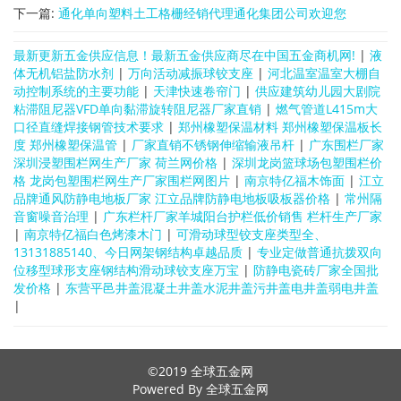
下一篇:
通化单向塑料土工格栅经销代理通化集团公司欢迎您
最新更新五金供应信息！最新五金供应商尽在中国五金商机网!
|
液
体无机铝盐防水剂
|
万向活动减振球铰支座
|
河北温室温室大棚自
动控制系统的主要功能
|
天津快速卷帘门
|
供应建筑幼儿园大剧院
粘滞阻尼器VFD单向黏滞旋转阻尼器厂家直销
|
燃气管道L415m大
口径直缝焊接钢管技术要求
|
郑州橡塑保温材料 郑州橡塑保温板长
度 郑州橡塑保温管
|
厂家直销不锈钢伸缩输液吊杆
|
广东围栏厂家
深圳浸塑围栏网生产厂家 荷兰网价格
|
深圳龙岗篮球场包塑围栏价
格 龙岗包塑围栏网生产厂家围栏网图片
|
南京特亿福木饰面
|
江立
品牌通风防静电地板厂家 江立品牌防静电地板吸板器价格
|
常州隔
音窗噪音治理
|
广东栏杆厂家羊城阳台护栏低价销售 栏杆生产厂家
|
南京特亿福白色烤漆木门
|
可滑动球型铰支座类型全、
13131885140、今日网架钢结构卓越品质
|
专业定做普通抗拨双向
位移型球形支座钢结构滑动球铰支座万宝
|
防静电瓷砖厂家全国批
发价格
|
东营平邑井盖混凝土井盖水泥井盖污井盖电井盖弱电井盖
|
©2019
全球五金网
Powered By 全球五金网