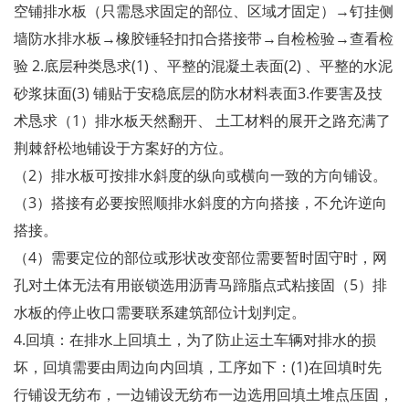
空铺排水板（只需恳求固定的部位、区域才固定）→钉挂侧
墙防水排水板→橡胶锤轻扣扣合搭接带→自检检验→查看检
验 2.底层种类恳求(1) 、平整的混凝土表面(2) 、平整的水泥
砂浆抹面(3) 铺贴于安稳底层的防水材料表面3.作要害及技
术恳求（1）排水板天然翻开、 土工材料的展开之路充满了
荆棘舒松地铺设于方案好的方位。
（2）排水板可按排水斜度的纵向或横向一致的方向铺设。
（3）搭接有必要按照顺排水斜度的方向搭接，不允许逆向
搭接。
（4）需要定位的部位或形状改变部位需要暂时固守时，网
孔对土体无法有用嵌锁选用沥青马蹄脂点式粘接固（5）排
水板的停止收口需要联系建筑部位计划判定。
4.回填：在排水上回填土，为了防止运土车辆对排水的损
坏，回填需要由周边向内回填，工序如下：(1)在回填时先
行铺设无纺布，一边铺设无纺布一边选用回填土堆点压固，