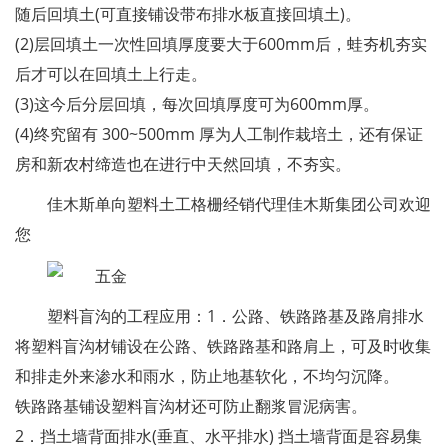
随后回填土(可直接铺设带布排水板直接回填土)。
(2)层回填土一次性回填厚度要大于600mm后，蛙夯机夯实
后才可以在回填土上行走。
(3)这今后分层回填，每次回填厚度可为600mm厚。
(4)终究留有 300~500mm 厚为人工制作栽培土，还有保证
房和新农村缔造也在进行中天然回填，不夯实。
佳木斯单向塑料土工格栅经销代理佳木斯集团公司欢迎
您
塑料盲沟的工程应用：1．公路、铁路路基及路肩排水
将塑料盲沟材铺设在公路、铁路路基和路肩上，可及时收集
和排走外来渗水和雨水，防止地基软化，不均匀沉降。
铁路路基铺设塑料盲沟材还可防止翻浆冒泥病害。
2．挡土墙背面排水(垂直、水平排水) 挡土墙背面是容易集