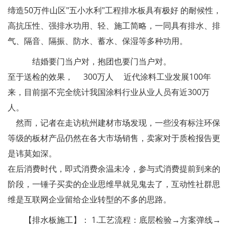
缔造50万件山区"五小水利"工程排水板具有极好 的耐候性，
高抗压性、强排水功用、轻、施工简略，一同具有排水、排
气、隔音、隔振、防水、蓄水、保湿等多种功用。
结婚要门当户对，抱团也要门当户对。
至于送检的效果， 300万人 近代涂料工业发展100年
来，目前据不完全统计我国涂料行业从业人员有近300万
人。
然而，记者在走访杭州建材市场发现，一些没有标注环保
等级的板材产品仍然在各大市场销售，卖家对于质检报告更
是讳莫如深。
在后消费时代，即式消费余温未冷，参与式消费提前到来的
阶段，一锤子买卖的企业思维早就见鬼去了，互动性社群思
维是互联网企业留给企业转型的不多的思路。
【排水板施工】： 1.工艺流程：底层检验→方案弹线→