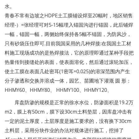
水。
青春不常有边坡之HDPE土工膜铺设焊至20幅时，地区销售
经理-）=张经理可对5-15幅埋入锚固沟进行锚固，此后铺焊
一幅，锚固一幅，两侧始终保持各5幅不锚固，为防风沙，
只有砂袋压住即可.目前我国采用的几种焊接:在我国土工材
料施工现场成功的是热焊接法，它的原理即通过某种手段把
热量传到接缝处的表面，使表面溶化，然后通过滚轮加压，
使土工膜在表面几处密耳(1密耳=0.025)的溶深范围内产生
分子渗透和交换并溶成一体，园艺、苗圃地下灌溉 圆 形：
HHMY60、HHMY80、 HHMY100、HHMY120、
库盘防渗的规模是正常的徐水水位，防渗面积是19.2万
m2，膜上有50cm，膜下设30cm土料垫层，因库盘冲击有
一定的泥土厚度，土层厚度是施工要求的，没有换下30cm
土料层，采用分块作业的办法对规体进行施工，挖掉了