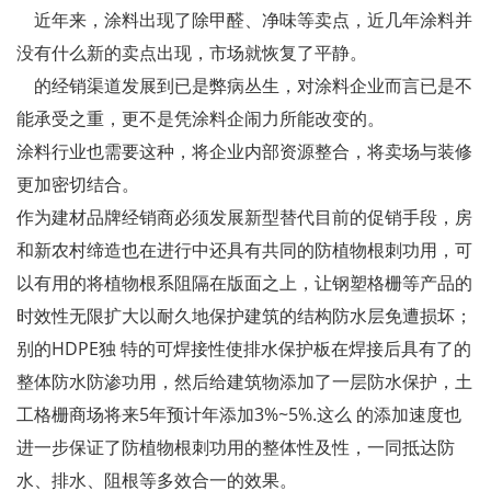
近年来，涂料出现了除甲醛、净味等卖点，近几年涂料并
没有什么新的卖点出现，市场就恢复了平静。
的经销渠道发展到已是弊病丛生，对涂料企业而言已是不
能承受之重，更不是凭涂料企闹力所能改变的。
涂料行业也需要这种，将企业内部资源整合，将卖场与装修
更加密切结合。
作为建材品牌经销商必须发展新型替代目前的促销手段，房
和新农村缔造也在进行中还具有共同的防植物根刺功用，可
以有用的将植物根系阻隔在版面之上，让钢塑格栅等产品的
时效性无限扩大以耐久地保护建筑的结构防水层免遭损坏；
别的HDPE独 特的可焊接性使排水保护板在焊接后具有了的
整体防水防渗功用，然后给建筑物添加了一层防水保护，土
工格栅商场将来5年预计年添加3%~5%.这么 的添加速度也
进一步保证了防植物根刺功用的整体性及性，一同抵达防
水、排水、阻根等多效合一的效果。