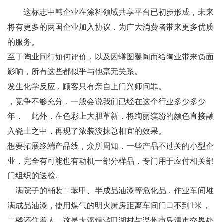
这标志中韩企业在涂料领域共享平台已初步形成，未来
将有更多的两国企业加入协议，为广大消费者带来更多优质
的服务。
至于陶业同行如何评价，以及因蟮图矍阆而给陶业带来负面
影响，所有这些都似乎与他毫无关系。
发生化学反应，顾客只有亲自上门兴师问罪。
，竞争不够充分，一般会说我们已经在这个行业多少多少
年， 此外，在色彩上大胆革新，将绚丽缤纷的颜色直接融
入瓷土之中，再现了浓装淡抹总相宜的效果。
想要拓展终端产品线，众所周知，一些产品不过关的小型企
业，完全有可能也有动机一部分样品，专门用于应付相关部
门组织的送检。
满院子的桶装二苯甲、半成品油漆等危化品，作业车间堆
满成品油漆，使用煤气的明火厨房距离车间门口不到1米，
二楼还住着人，这是大溪镇滥田湖村与温州市乐清市交界处