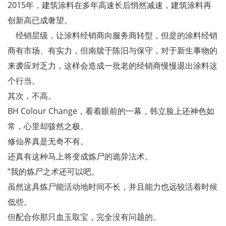
2015年，建筑涂料在多年高速长后悄然减速，建筑涂料再
创新高已成奢望。
经销层级，让涂料经销商向服务商转型，但是的涂料经销
商有市场、有实力，但南牍于陈旧与保守，对于新生事物的
来袭应对乏力，这样会造成一批老的经销商慢慢退出涂料这
个行当。
其次，不高。
BH Colour Change，看着眼前的一幕，韩立脸上还神色如
常，心里却骇然之极。
修仙界真是无奇不有。
还真有这种马上将变成炼尸的诡异法术。
”我的炼尸之术还可以吧。
虽然这具炼尸能活动地时间不长，并且能力也远较活着时候
低些。
但配合你那只血玉取宝，完全没有问题的。