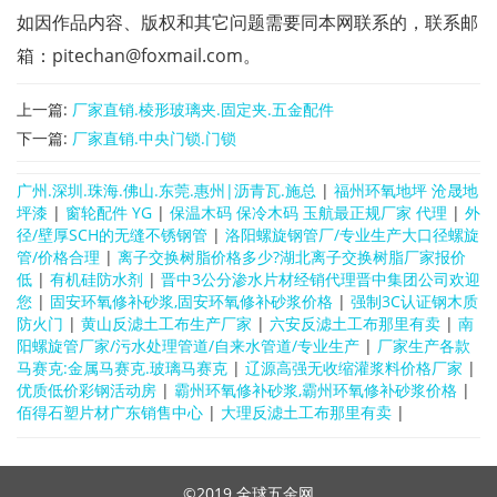
如因作品内容、版权和其它问题需要同本网联系的，联系邮
箱：pitechan@foxmail.com。
上一篇:
厂家直销.棱形玻璃夹.固定夹.五金配件
下一篇:
厂家直销.中央门锁.门锁
广州.深圳.珠海.佛山.东莞.惠州|沥青瓦.施总
|
福州环氧地坪 沧晟地
坪漆
|
窗轮配件 YG
|
保温木码 保冷木码 玉航最正规厂家 代理
|
外
径/壁厚SCH的无缝不锈钢管
|
洛阳螺旋钢管厂/专业生产大口径螺旋
管/价格合理
|
离子交换树脂价格多少?湖北离子交换树脂厂家报价
低
|
有机硅防水剂
|
晋中3公分渗水片材经销代理晋中集团公司欢迎
您
|
固安环氧修补砂浆,固安环氧修补砂浆价格
|
强制3C认证钢木质
防火门
|
黄山反滤土工布生产厂家
|
六安反滤土工布那里有卖
|
南
阳螺旋管厂家/污水处理管道/自来水管道/专业生产
|
厂家生产各款
马赛克:金属马赛克.玻璃马赛克
|
辽源高强无收缩灌浆料价格厂家
|
优质低价彩钢活动房
|
霸州环氧修补砂浆,霸州环氧修补砂浆价格
|
佰得石塑片材广东销售中心
|
大理反滤土工布那里有卖
|
©2019
全球五金网