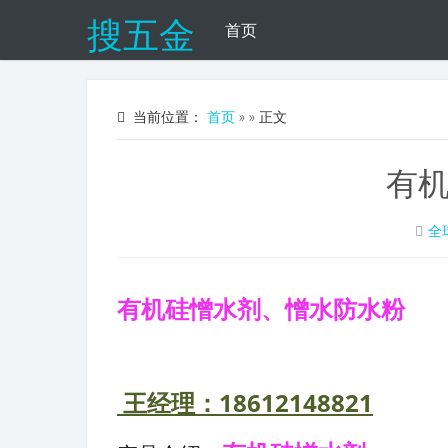
搜五金
首页
当前位置：
首页
»
» 正文
有
全
有机硅憎水剂、憎水防水粉
 王经理：18612148821