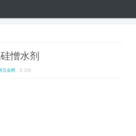
机硅憎水剂
球五金网
338