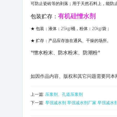
可防止瓷砖等的剥落；用于天然石料上，能防
有机硅憎水剂
包装贮存：
★
包装：液体：
25kg/
桶，粉体：
20kg/
袋；
★
贮存：产品应存放在通风、干燥的场所。
*
憎水粉末、防水粉末、防潮粉
*
如因作品内容、版权和其它问题需要同本网联系的
上一篇:
压浆剂、孔道压浆剂
下一篇:
早强减水剂 早强减水剂厂家 早强减水