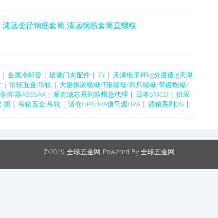
.清远变径钢筋套筒.清远钢筋套筒直螺纹
承
|
金属冷却管
|
玻璃门夹配件
|
ZY
|
天津电子秤kg分度值.g天津
片
|
吊轮五金:吊轨
|
大量供应螺母/T形螺母/四爪螺母/带齿螺母/
车器ABSSAA
|
派克滤芯系列苏州总代理
|
日本SMCD
|
供应
 胡
|
吊轮五金:吊轮
|
清仓HPAHPA信号源HPA
|
插销系列DS
|
©2019
全球五金网
Powered By 全球五金网