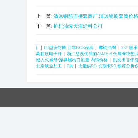
上一篇:
清远钢筋连接套筒厂.清远钢筋套筒价格
下一篇:
护栏油漆天津涂料公司
JT
|
ISI型密封圈 日本NOK品牌
|
螺旋挡圈
|
SKF 轴
高精度电子秤
|
浙江慈溪优质的ASME B.金属缠绕垫
嵌入式螺母/家具螺出口质量 内销价格
|
批发出售仟岱刹
北京钣金加工
|
F夹
|
大量供RD 长期求RB 频谱分析仪