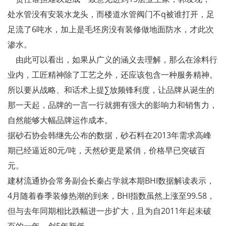
处水管没有安装水龙头，而楼道水管阀门不q被谁打开，足
足流了6吨水，加上是毛坯房没有装修做地面防水，才此次
渗水。
由此可以看出，如果从广义的涵义去理解，那么在涂料行
业内，工匠精神除了工艺之外，还应该包含一种服务精神。
所以要从战略、和话术上提∑放频锋利度，让品牌从诞生的
那一天起，品牌的一言一行就拥有强大的影响力和销售力，
自然能够大幅品牌运作成本。
据砂石协会韩继先公布的数据，砂石料在2013年需求高峰
期已经逼近80元/吨，天然砂更是紧俏，价格早已突破百
元。
建材流通协会常务副会长秦占学就本期BHI数据解读表示，
4月随着春季装修热潮的到来，BHI指数虽然上涨至99.58，
但与去年同期相比跌幅进一步扩大，且为自2011年起未破