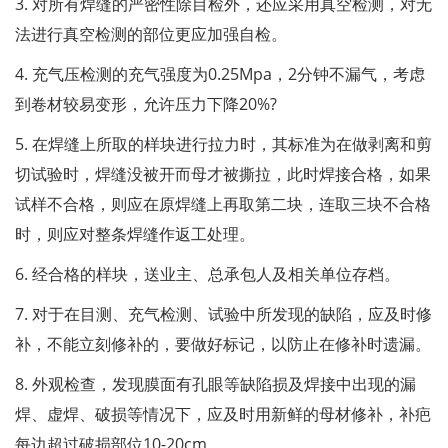
3. 对所有焊缝的严密性除目检外，还应采用真空检测，对无
法进行真空检测的部位更应加强自检。
4. 充气压检测的充气强度为0.25Mpa，2分钟不漏气，考虑
到卷材较易变形，允许压力下降20%?
5. 在焊缝上所取的样块进行拉力时，其标准为在做剥离和剪
切试验时，焊缝没被开而母才被撕拉，此时焊接合格，如果
试样不合格，则应在原焊缝上再取第二块，连取三块不合格
时，则应对整条焊缝作返工处理。
6. 经合格的样块，送业主、总承包人及相关单位存档。
7. 对于在目测、充气检测、试验中所发现的缺陷，应及时修
补，不能立刻修补的，要做好标记，以防止在修补时遗漏。
8. 外观检查，发现膜面有孔眼等缺陷损及焊接中出现的漏
焊、虚焊、破损等情况下，应及时用新鲜的母材修补，补疤
每边超过破损部位10-20cm。