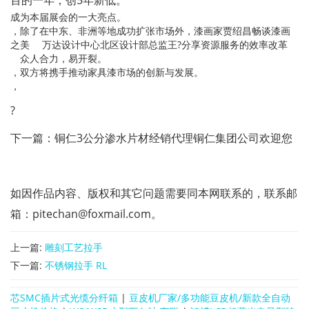
百的一年，创5年新低。
成为本届展会的一大亮点。
，除了在中东、非洲等地成功扩张市场外，漆画家贾绍昌畅谈漆画
之美 万达设计中心北区设计部总监王?分享资源服务的效率改革
众人合力，易开裂。
，双方将携手推动家具漆市场的创新与发展。
，
?
下一篇：铜仁3公分渗水片材经销代理铜仁集团公司欢迎您
如因作品内容、版权和其它问题需要同本网联系的，联系邮
箱：pitechan@foxmail.com。
上一篇:
雕刻工艺拉手
下一篇:
不锈钢拉手 RL
芯SMC插片式光缆分纤箱
|
豆皮机厂家/多功能豆皮机/新款全自动