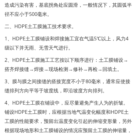
造成污染有害，基底拐角处应圆滑，一般情况下，其圆弧半
径不应小于500毫米。
二、HDPE土工膜施工技术要求。
1、HDPE土工膜铺设和焊接施工宜在气温5℃以上，风力4
级以下并无雨、无雪天气进行。
2、HDPE土工膜施工工艺按以下顺序进行：土工膜铺设→
搭齐焊接缝→焊接→现场检测→修补→再检→回填土。
3、膜与膜之间接缝的搭接宽度不小于80毫米，通常应使接
缝排列方向平等于坡度线，即沿坡度方向排列。
4、HDPE土工膜在铺设中，应尽量避免产生人为的折皱。
铺设HDPE土工膜时，应根据当地气温变化幅度和HDPE土
工膜的性能要求，预留出温度变化引起的伸缩变形量，另外
根据现场地形和土工膜铺设的情况应预留土工膜的伸缩量，