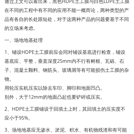
通过上文可以看出来，黑色HDPE土工膜与白色LDPE土工膜
在不同的工程中有不同的应用不能一概而论，两种类型的产
品有各自的长处跟短处，对于这两种产品的问题要基于不同
的立场来考虑。
一、场地地基处理
1、铺设HDPE土工膜前应会同对铺设基底进行检查，铺设
基底应、平整，垂直深度25mm内不行有树根、瓦砾、石
子、混凝土颗料、钢筋头、玻璃屑等有可能损伤土工膜的杂
物。
用轮压实机压实以除去车印、脚印和地面凹凸。
别外，大于12mm的地面凸起也要铲碎或压实。
2、HDPE土工膜铺设于回填土上时，其回填土的压实度不
应小于95%。
3、场地地基应无渗水、淤泥、积水、有机物残渣和有可能