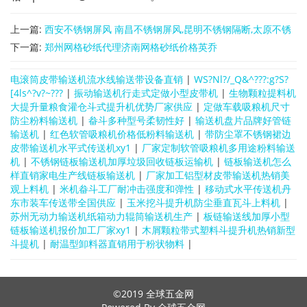
上一篇:
西安不锈钢屏风 南昌不锈钢屏风,昆明不锈钢隔断,太原不锈
钢屏风花格隔断
下一篇:
郑州网格砂纸代理济南网格砂纸价格英乔
电滚筒皮带输送机流水线输送带设备直销
|
WS?Nl?/_Q&^???:g?S?
[4ls^?v?~???
|
振动输送机行走式定做小型皮带机
|
生物颗粒提料机
大提升量粮食灌仓斗式提升机优势厂家供应
|
定做车载吸粮机尺寸
防尘粉料输送机
|
畚斗多种型号柔韧性好
|
输送机盘片品牌好管链
输送机
|
红色软管吸粮机价格低粉料输送机
|
带防尘罩不锈钢裙边
皮带输送机水平式传送机xy1
|
厂家定制软管吸粮机多用途粉料输送
机
|
不锈钢链板输送机加厚垃圾回收链板运输机
|
链板输送机怎么
样直销家电生产线链板输送机
|
厂家加工铝型材皮带输送机热销美
观上料机
|
米机畚斗工厂耐冲击强度和弹性
|
移动式水平传送机丹
东市装车传送带全国供应
|
玉米挖斗提升机防尘垂直瓦斗上料机
|
苏州无动力输送机纸箱动力辊筒输送机生产
|
板链输送线加厚小型
链板输送机报价加工厂家xy1
|
木屑颗粒带式塑料斗提升机热销新型
斗提机
|
耐温型卸料器直销用于粉状物料
|
©2019
全球五金网