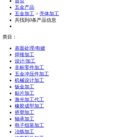
首页
五金产品
五金加工
>
壳体加工
共找到
0
条产品信息
类目：
表面处理/电镀
焊接加工
设计/加工
非标零件加工
五金冲压件加工
机械设计加工
钣金加工
贴片加工
激光加工代工
橡胶成型加工
挤塑加工
轴承加工
电子组装加工
冶炼加工