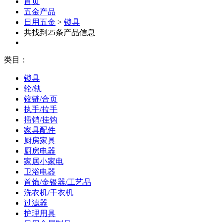
首页
五金产品
日用五金
>
锁具
共找到
25
条产品信息
类目：
锁具
轮/轨
铰链/合页
执手/拉手
插销/挂钩
家具配件
厨房家具
厨房电器
家居小家电
卫浴电器
首饰/金银器/工艺品
洗衣机/干衣机
过滤器
护理用具