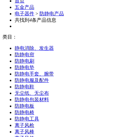
首页
五金产品
电子器件
>
防静电产品
共找到
4
条产品信息
类目：
静电消除、发生器
防静电帘
防静电刷
防静电垫
防静电手套、腕带
防静电服及配件
防静电鞋
无尘纸、无尘布
防静电包装材料
防静电板
防静电椅
防静电工具
离子风枪
离子风棒